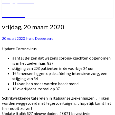
Welkom
vrijdag,
vrijdag, 20 maart 2020
20
maart
20 maart 2020
Ingrid Dobbelaere
2020
Update Coronavirus:
aantal Belgen dat wegens corona-klachten opgenomen
is in het ziekenhuis: 837
stijging van 203 patiënten in de voorbije 24 uur
164 mensen liggen op de afdeling intensieve zorg, een
stijging van 34
114 van hen moet worden beademend.
16 overlijdens, totaal op 37
Schrikwekkende taferelen in Italiaanse ziekenhuizen… lijken
worden weggevoerd met legervoertuigen… hopelijk komt het
hier nooit zo ver!
Update Italië: 627 nieuwe doden, 47.021 bevestigde