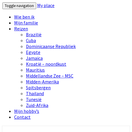
My place
Toggle navigation
Wie ben ik
Mijn familie
Reizen
Brazilië
Cuba
Dominicaanse Republiek
Egypte
Jamaica
Kroatië – noordkust
Mauritius
Middellandse Zee – MSC
Midden-Amerika
Spitsbergen
Thailand
Tunesië
Zuid-Afrika
Mijn hobby’s
Contact
My place