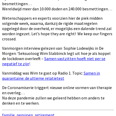
besmettingen…
Wereldwijd meer dan 10.000 doden en 240.000 besmettingen…
Wetenschappers en experts voorzien hier de piek midden
volgende week, waarna, dankzij de rigide maatregelen
opgelegd door de overheid, er mogelijks een dalende trend zal
worden ingezet. Let’s hope they are right! We keep our fingers
crossed.
Vanmorgen interview gelezen van Sophie Lodewijks in De
Morgen: ‘Seksuoloog Wim Slabbinck legt uit hoe je als koppel
de lockdown overleeft –
Samen vastzitten hoeft niet per se
negatief te zijn
‘.
Vanmiddag was Wim te gast op Radio 1. Topic:
Samen in
quarantaine: de ultieme relatietest
De Coronamiserie triggert nieuwe online vormen van therapie
en overleg…
Na deze pandemie zullen we geleerd hebben om anders te
denken en te werken.
familie
,
pensioen
,
retirement