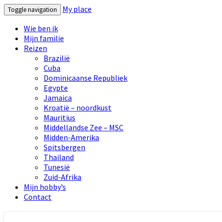
My place
Toggle navigation
Wie ben ik
Mijn familie
Reizen
Brazilië
Cuba
Dominicaanse Republiek
Egypte
Jamaica
Kroatië – noordkust
Mauritius
Middellandse Zee – MSC
Midden-Amerika
Spitsbergen
Thailand
Tunesië
Zuid-Afrika
Mijn hobby’s
Contact
My place