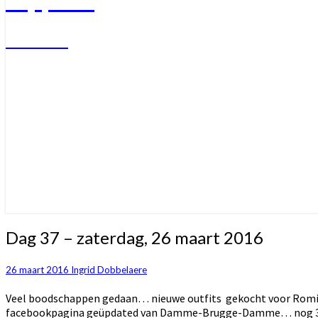
Welkom
Dag
Dag 37 – zaterdag, 26 maart 2016
37
–
26 maart 2016
Ingrid Dobbelaere
zaterdag,
26
Veel boodschappen gedaan… nieuwe outfits gekocht voor Romi 
maart
facebookpagina geüpdated van Damme-Brugge-Damme… nog 30 da