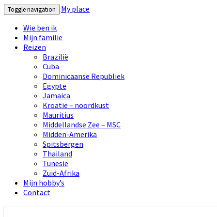
My place
Toggle navigation
Wie ben ik
Mijn familie
Reizen
Brazilië
Cuba
Dominicaanse Republiek
Egypte
Jamaica
Kroatië – noordkust
Mauritius
Middellandse Zee – MSC
Midden-Amerika
Spitsbergen
Thailand
Tunesië
Zuid-Afrika
Mijn hobby’s
Contact
My place