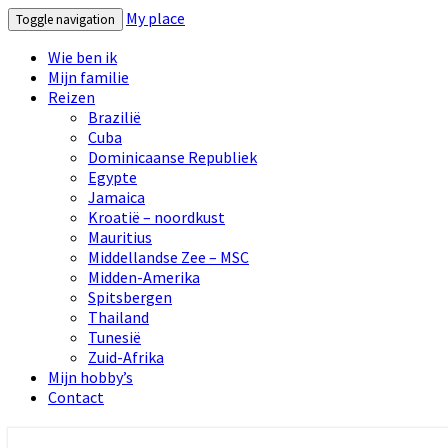
My place
Toggle navigation
Wie ben ik
Mijn familie
Reizen
Brazilië
Cuba
Dominicaanse Republiek
Egypte
Jamaica
Kroatië – noordkust
Mauritius
Middellandse Zee – MSC
Midden-Amerika
Spitsbergen
Thailand
Tunesië
Zuid-Afrika
Mijn hobby’s
Contact
My place