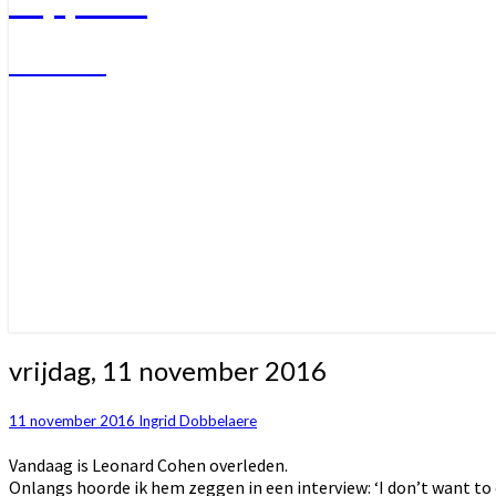
Welkom
vrijdag,
vrijdag, 11 november 2016
11
november
11 november 2016
Ingrid Dobbelaere
2016
Vandaag is Leonard Cohen overleden.
Onlangs hoorde ik hem zeggen in een interview: ‘I don’t want to d