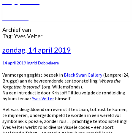
Welkom
Archief van
Tag:
Yves Velter
zondag,
zondag, 14 april 2019
14
april
14 april 2019
Ingrid Dobbelaere
2019
Vanmorgen gegidst bezoek in
Black Swan Gallery
(Langerei 24,
Brugge) aan de bevreemdende tentoonstelling ‘
Where the
forgotten is stored
’ (org. Willemsfonds).
Na een introductie door Kristoff Tillieu volgde de rondleiding
by kunstenaar
Yves Velter
himself.
Het was deugddoend om even stil te staan, tot rust te komen,
te mijmeren, ondergedompeld te worden in een wereld vol
symboliek & poëzie, zonder ruis… prachtige tentoonstelling!
Yves Velter werkt rond diverse visuele codes – een soort