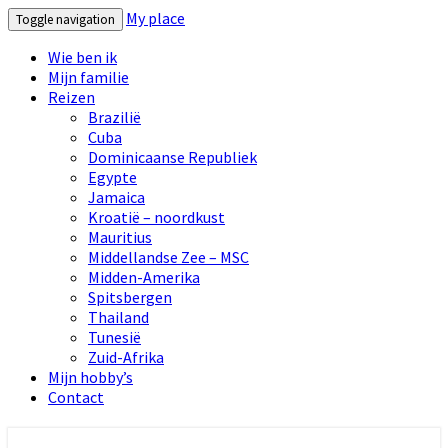
My place
Toggle navigation
Wie ben ik
Mijn familie
Reizen
Brazilië
Cuba
Dominicaanse Republiek
Egypte
Jamaica
Kroatië – noordkust
Mauritius
Middellandse Zee – MSC
Midden-Amerika
Spitsbergen
Thailand
Tunesië
Zuid-Afrika
Mijn hobby’s
Contact
My place