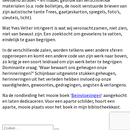
beeldend alfabet – en maakt gebruik van verschillende
materialen (o.a. rode bolletjes, de nooit verstuurde brieven van
zijn autistische tante Trees, gaatjeskarton, spiegels, foto’s,
sleutels, licht).
Wat Yves Velter intrigeert is wat wij veronachtzamen, niet zien,
niet van bewust zijn. Een zoektocht om gevoelens te vatten,
eindelijk te gaan begrijpen.
In de verschillende zalen, worden telkens weer andere sferen
opgeroepen en komt een andere code van zijn werk naar boven,
zo krijg je een soort leidraad om zijn werk beter te begrijpen.
Dominante vraag: ‘Waar bewaart ons geheugen onze
herinneringen?’ Schijnbaar uitgewiste stukken geheugen,
herinneringen uit het verleden hebben invloed op onze
vaardigheden, gewoontes, gedragingen, angsten & verlangens.
Na de rondleiding het mooie boek ‘
Beïnvloeiingen
‘ aangekocht
en laten dedicaceren. Voor een aparte schilder, hoort een
aparte, mooie
plaats voor het boek in mijn bibliotheekkast.
Zoeken