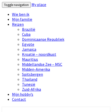
My place
Toggle navigation
Wie ben ik
Mijn familie
Reizen
Brazilië
Cuba
Dominicaanse Republiek
Egypte
Jamaica
Kroatië – noordkust
Mauritius
Middellandse Zee – MSC
Midden-Amerika
Spitsbergen
Thailand
Tunesië
Zuid-Afrika
Mijn hobby’s
Contact
My place