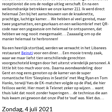
receptionist die ons de nodige uitleg verschaft. En na een
welkomdrankje betrekken we onze kamer 211. Ik werd direct
helemaal Zen bij het aanschouwen van de kraaknette,
prachtige, luchtige kamer… We hebben al veel gereisd, maar
twee yogamatten, een geurkaars en een welkombrief met QR-
code naar een yogasessie om helemaal te ontspannen, dat
hebben we nog nooit meegemaakt… Zaaaaalig om op die
manier helemaal te herbronnen!
Na een heerlijk stortbad, werden we verwacht in het Libanees
restaurant
Beiruti
voor een diner… Een mooie trendy zaak,
waar we maar liefst tien verschillende gerechten
voorgeschoteld kregen door het uiterst vriendelijk personeel. A
little bit too much voor ons.. Daarna avondwandeling door
Gent en nog eens genoten op de kamer van de super
romantische film ‘Sleepless in Seattle’ met Meg Ryan en Tom
Hanks, terwijl Yves de EK-matchen volgde op de iPad, die hier
feilloos werkt. Hier moet ik Telenet zeker op wijzen… want
thuis lukt dat nooit zonder haperingen… de technicus die aan
huis kwam zei gewoon dat onze iPad te ‘oud’ was. Niet dus…
Zondag, 4 juli 2021