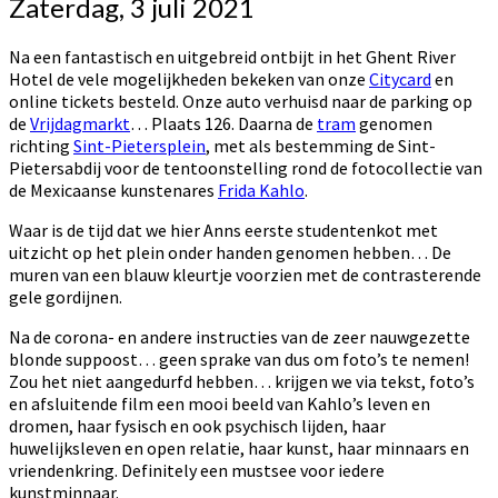
Zaterdag, 3 juli 2021
Na een fantastisch en uitgebreid ontbijt in het Ghent River
Hotel de vele mogelijkheden bekeken van onze
Citycard
en
online tickets besteld. Onze auto verhuisd naar de parking op
de
Vrijdagmarkt
… Plaats 126. Daarna de
tram
genomen
richting
Sint-Pietersplein
, met als bestemming de Sint-
Pietersabdij voor de tentoonstelling rond de fotocollectie van
de Mexicaanse kunstenares
Frida Kahlo
.
Waar is de tijd dat we hier Anns eerste studentenkot met
uitzicht op het plein onder handen genomen hebben… De
muren van een blauw kleurtje voorzien met de contrasterende
gele gordijnen.
Na de corona- en andere instructies van de zeer nauwgezette
blonde suppoost… geen sprake van dus om foto’s te nemen!
Zou het niet aangedurfd hebben… krijgen we via tekst, foto’s
en afsluitende film een mooi beeld van Kahlo’s leven en
dromen, haar fysisch en ook psychisch lijden, haar
huwelijksleven en open relatie, haar kunst, haar minnaars en
vriendenkring. Definitely een mustsee voor iedere
kunstminnaar.