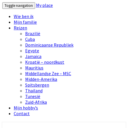
My place
Toggle navigation
Wie ben ik
Mijn familie
Reizen
Brazilië
Cuba
Dominicaanse Republiek
Egypte
Jamaica
Kroatië – noordkust
Mauritius
Middellandse Zee – MSC
Midden-Amerika
Spitsbergen
Thailand
Tunesië
Zuid-Afrika
Mijn hobby’s
Contact
My place