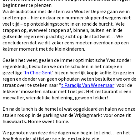
begint neer te plenzen.
Via de audiotour met de stem van Wouter Deprez gaan we in
sneltempo – hier en daar een nummer skippend wegens niet
veel tijd – op ontdekkingstocht in en rond de burcht. Vele
trappen op, evenveel trappen af, binnen, buiten en in de
gutsende regen een prachtig zicht op de stad Gent… We
concluderen dat we dit zeker eens moeten overdoen op een
kalmer moment met de kleinkinderen.
Gezien het weer, gezien de immer optimistische Yves zonder
regenkledij, besluiten we om te schuilen in het nabije en
gezellige ‘
In Choc Gent
‘ bij een heerlijk kopje koffie. En gezien
regen en donder van geen ophouden weten besluiten we om de
straat over te steken naar ”
t Paradijs Van Wenemaar
‘ voor de
lekkere ‘mosselen natuur met frietjes’. Het restaurant is een
meevaller, vriendelijke bediening, gewoon lekker!
En na de lunch is de hemel al wat opgeklaard en halen we onze
stalen ros op in de parking van de Vrijdagmarkt voor onze rit
huiswaarts. Home sweet home.
We genoten van deze drie dagen van begin tot eind… en het
hoeft dus niet altijd ver te zijn, om leuk te zijn…