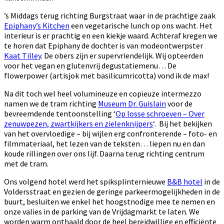
’s Middags terug richting Burgstraat waar in de prachtige zaak
Epiphany’s Kitchen
een vegetarische lunch op ons wacht. Het
interieur is er prachtig en een kiekje waard. Achteraf kregen we
te horen dat Epiphany de dochter is van modeontwerpster
Kaat Tilley
. De obers zijn er supervriendelijk. Wij opteerden
voor het vegan en glutenvrij degustatiemenu… De
flowerpower (artisjok met basilicumricotta) vond ik de max!
Na dit toch wel heel volumineuze en copieuze intermezzo
namen we de tram richting
Museum Dr. Guislain
voor de
bevreemdende tentoonstelling ‘
Op losse schroeven – Over
zenuwpezen, zwartkijkers en zielenknijpers
‘. Bij het bekijken
van het overvloedige – bij wijlen erg confronterende – foto- en
filmmateriaal, het lezen van de teksten… liepen nu en dan
koude rillingen over ons lijf. Daarna terug richting centrum
met de tram.
Ons volgend hotel werd het spiksplinternieuwe
B&B hotel
in de
Voldersstraat en gezien de geringe parkeermogelijkheden in de
buurt, besluiten we enkel het hoogstnodige mee te nemen en
onze valies in de parking van de Vrijdagmarkt te laten. We
worden warm onthaald door de heel bereidwillige en efficiënte