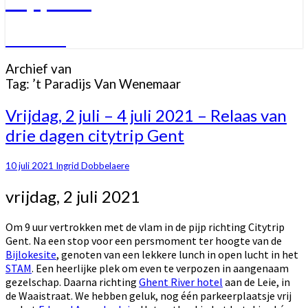
Welkom
Archief van
Tag:
’t Paradijs Van Wenemaar
Vrijdag,
Vrijdag, 2 juli – 4 juli 2021 – Relaas van
2
drie dagen citytrip Gent
juli
–
4
10 juli 2021
Ingrid Dobbelaere
juli
vrijdag, 2 juli 2021
2021
–
Relaas
Om 9 uur vertrokken met de vlam in de pijp richting Citytrip
van
Gent. Na een stop voor een persmoment ter hoogte van de
drie
Bijlokesite
, genoten van een lekkere lunch in open lucht in het
dagen
STAM
. Een heerlijke plek om even te verpozen in aangenaam
citytrip
gezelschap. Daarna richting
Ghent River hotel
aan de Leie, in
Gent
de Waaistraat. We hebben geluk, nog één parkeerplaatsje vrij