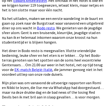
op het
Edward Anseeleplein
. Het onthaal in het hotel is oké en
we krijgen kamer 119 toegewezen, ietwat klein, maar netjes en
het is ten slotte maar voor één nacht.
Na het uitladen, maken we een eerste wandeling in de buurt en
gaan op zoek naar de Burgstraat waar vanavond een uitgebreid
diner op ons wacht in
Bodo resto
. We genieten van de jeugdige
sfeer alom. Gent is een bruisende, kleurrijke, jeugdige stad en
nu kan ik er helemaal inkomen waarom onze kroost na hun
studententijd er is blijven hangen.
Het diner in Bodo resto is meegevallen. Vlotte vriendelijke
bediening, leuke sfeer en het eten is er lekker… Op het Bodo-
terras genoten van het spotten van de soms heel excentrieke
Gentenaars… Om 21.00 uur weer in het hotel, net op tijd terug
voor de
EK-match België-Italië
, die jammer genoeg niet in het
voordeel uitliep van onze rode duivels.
Mijn plan was om vanavond de uitvoerige rapporten van Romi
en Nikki te lezen, die Ilse me via WhatsApp had doorgestuurd…
maar na deze drukke dag en de bad news of the losing Red
Devils ben ik met bril aan in slaap gevallen… is voor morgen.