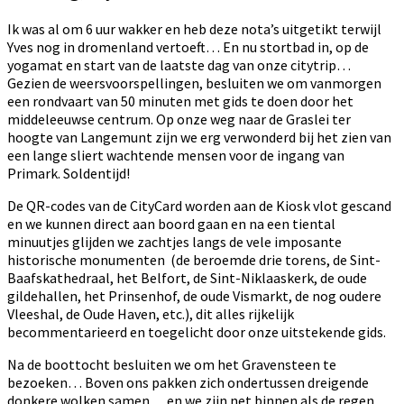
Ik was al om 6 uur wakker en heb deze nota’s uitgetikt terwijl
Yves nog in dromenland vertoeft… En nu stortbad in, op de
yogamat en start van de laatste dag van onze citytrip…
Gezien de weersvoorspellingen, besluiten we om vanmorgen
een rondvaart van 50 minuten met gids te doen door het
middeleeuwse centrum. Op onze weg naar de Graslei ter
hoogte van Langemunt zijn we erg verwonderd bij het zien van
een lange sliert wachtende mensen voor de ingang van
Primark. Soldentijd!
De QR-codes van de CityCard worden aan de Kiosk vlot gescand
en we kunnen direct aan boord gaan en na een tiental
minuutjes glijden we zachtjes langs de vele imposante
historische monumenten (de beroemde drie torens, de Sint-
Baafskathedraal, het Belfort, de Sint-Niklaaskerk, de oude
gildehallen, het Prinsenhof, de oude Vismarkt, de nog oudere
Vleeshal, de Oude Haven, etc.), dit alles rijkelijk
becommentarieerd en toegelicht door onze uitstekende gids.
Na de boottocht besluiten we om het Gravensteen te
bezoeken… Boven ons pakken zich ondertussen dreigende
donkere wolken samen… en we zijn net binnen als de regen