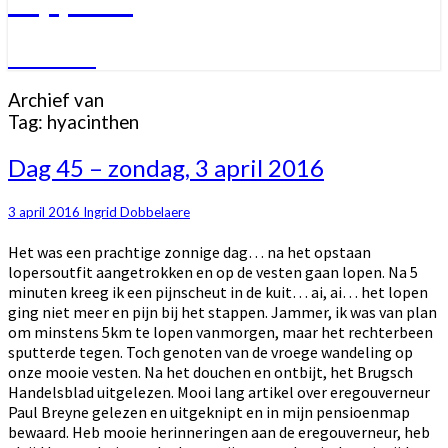
Welkom
Archief van
Tag:
hyacinthen
Dag
Dag 45 – zondag, 3 april 2016
45
–
3 april 2016
Ingrid Dobbelaere
zondag,
3
Het was een prachtige zonnige dag… na het opstaan
april
lopersoutfit aangetrokken en op de vesten gaan lopen. Na 5
2016
minuten kreeg ik een pijnscheut in de kuit… ai, ai… het lopen
ging niet meer en pijn bij het stappen. Jammer, ik was van plan
om minstens 5km te lopen vanmorgen, maar het rechterbeen
sputterde tegen. Toch genoten van de vroege wandeling op
onze mooie vesten. Na het douchen en ontbijt, het Brugsch
Handelsblad uitgelezen. Mooi lang artikel over eregouverneur
Paul Breyne gelezen en uitgeknipt en in mijn pensioenmap
bewaard. Heb mooie herinneringen aan de eregouverneur, heb