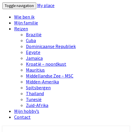
My place
Toggle navigation
Wie ben ik
Mijn familie
Reizen
Brazilië
Cuba
Dominicaanse Republiek
Egypte
Jamaica
Kroatië – noordkust
Mauritius
Middellandse Zee – MSC
Midden-Amerika
Spitsbergen
Thailand
Tunesië
Zuid-Afrika
Mijn hobby’s
Contact
My place