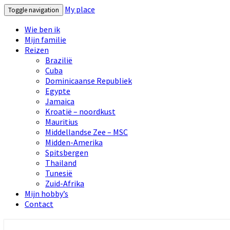
My place
Toggle navigation
Wie ben ik
Mijn familie
Reizen
Brazilië
Cuba
Dominicaanse Republiek
Egypte
Jamaica
Kroatië – noordkust
Mauritius
Middellandse Zee – MSC
Midden-Amerika
Spitsbergen
Thailand
Tunesië
Zuid-Afrika
Mijn hobby’s
Contact
My place